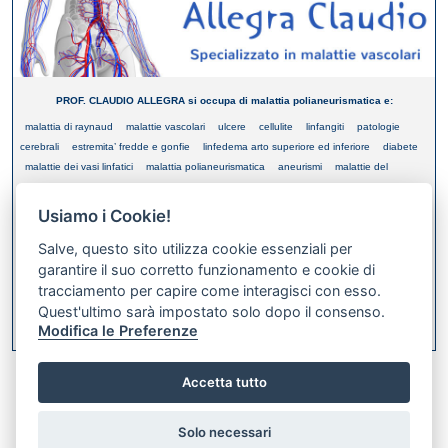
PROF. CLAUDIO ALLEGRA si occupa di malattia polianeurismatica e:
malattia di raynaud
malattie vascolari
ulcere
cellulite
linfangiti
patologie
cerebrali
estremita’ fredde e gonfie
linfedema arto superiore ed inferiore
diabete
malattie dei vasi linfatici
malattia polianeurismatica
aneurismi
malattie del
microcircolo
dolori notturni alle gambe
arteriopatie arteriosclerotiche
vene
varicose
microvarici
grosse gambe blu
tromboflebiti
tia e prevenzione
piedi
Usiamo i Cookie!
freddi e cianosi
crampi durante il cammino
flebiti
flebotrombosi
capillari
Salve, questo sito utilizza cookie essenziali per
cancrena
garantire il suo corretto funzionamento e cookie di
tracciamento per capire come interagisci con esso.
Quest'ultimo sarà impostato solo dopo il consenso.
XML FEED
Modifica le Preferenze
Bookmark this on Delicious
Accetta tutto
Solo necessari