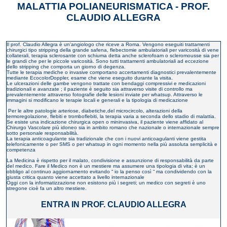
MALATTIA POLIANEURISMATICA - PROF.
CLAUDIO ALLEGRA
Il prof. Claudio Allegra è un'angiologo che riceve a Roma. Vengono eseguiti trattamenti
chirurgici tipo stripping della grande safena, flebectomie ambulatoriali per varicosità di vene
collaterali, terapia sclerosante con schiuma detta anche sclerofoam o scleromousse sia per
le grandi che per le piccole varicosità. Sono tutti trattamenti ambulatoriali ad eccezione
dello stripping che comporta un giorno di degenza.
Tutte le terapia mediche o invasive comportano accertamenti diagnostici prevalentemente
mediante EcocolorDoppler, esame che viene eseguito durante la visita.
Le ulcerazioni delle gambe vengono trattate con bendaggi compressivi e medicazioni
tradizionali e avanzate ; il paziente è seguito sia attraverso visite di controllo ma
prevalentemente attraverso fotografie delle lesioni inviate per whatsup. Attraverso le
immagini si modificano le terapie locali e generali e la tipologia di medicazione
Per le altre patologie arteriose, diabetiche,del microcircolo, alterazioni della
termoregolazione, flebiti e tromboflebiti, la terapia varia a seconda dello stadio di malattia.
Se esiste una indicazione chirurgica open o mininvasiva, il paziente viene affidato al
Chirurgo Vascolare più idoneo sia in ambito romano che nazionale o internazionale sempre
sotto personale responsabilità.
La terapia anticoagulante sia tradizionale che con i nuovi anticoagulanti viene gestita
telefonicamente o per SMS o per whatsup in ogni momento nella più assoluta semplicità e
competenza
La Medicina è rispetto per il malato, condivisione e assunzione di responsabilità da parte
del medico. Fare il Medico non è un mestiere ma assumere una tipologia di vita; è un
obbligo al continuo aggiornamento evitando “ io la penso così “ ma condividendo con la
giusta critica quanto viene accettato a livello internazionale
Oggi con la informatizzazione non esistono più i segreti; un medico con segreti è uno
stregone cioè fa un altro mestiere.
ENTRA IN PROF. CLAUDIO ALLEGRA